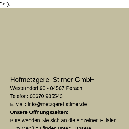
">
');
Hofmetzgerei Stirner GmbH
Westerndorf 93 • 84567 Perach
Telefon:
08670 985543
E-Mail:
ed.renrits-ieregztem@ofni
Unsere Öffnungszeiten:
Bitte wenden Sie sich an die einzelnen Filialen
– im Menü zu finden unter: „Unsere